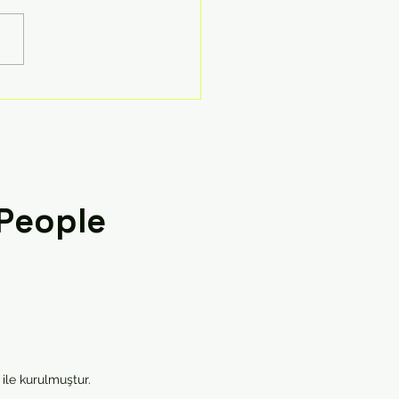
l Çeşitlilik
 People
ile kurulmuştur.