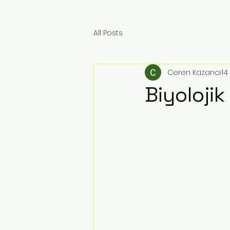
All Posts
Ceren Kazancı
14
Biyolojik 