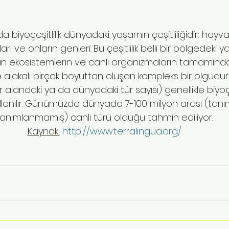
a da biyoçeşitlilik dünyadaki yaşamın çeşitliliğidir: hayvanl
ı ve onların genleri. Bu çeşitlilik belli bir bölgedeki y
ekosistemlerin ve canlı organizmaların tamamından
iyle alakalı birçok boyuttan oluşan kompleks bir olgudur.
i bir alandaki ya da dünyadaki tür sayısı) genellikle biyoçe
ullanılır. Günümüzde dünyada 7-100 milyon arası (tan
tanımlanmamış) canlı türü olduğu tahmin ediliyor.
Kaynak:
http://www.terralingua.org/