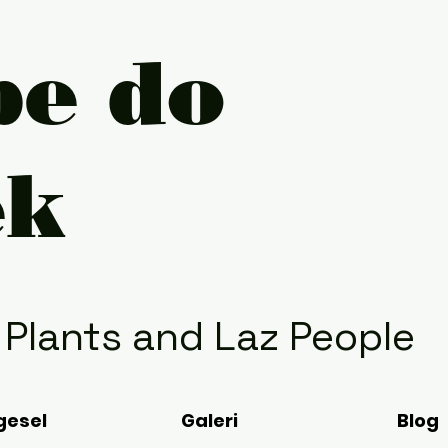
pe do
ek
- Plants
and Laz People
gesel
Galeri
Blog