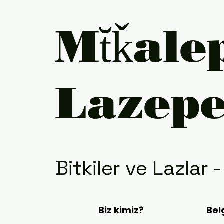
Mt̆ǩale
Lazep
Bitkiler ve Lazlar 
Biz kimiz?
Bel