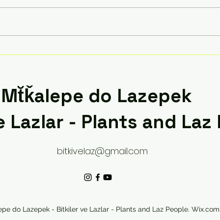
Bitkiler
Dilse
Mt̆ǩalepe do Lazepek
ve Lazlar - Plants and Laz
bitkivelaz@gmail.com
epe do Lazepek - Bitkiler ve Lazlar - Plants and Laz People. Wix.com 