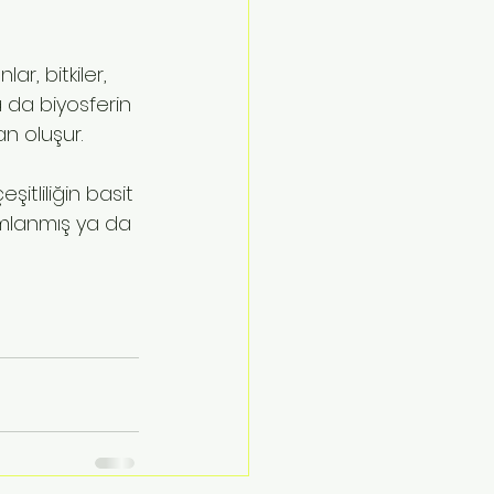
ar, bitkiler, 
a da biyosferin 
 oluşur. 
şitliliğin basit 
ımlanmış ya da 