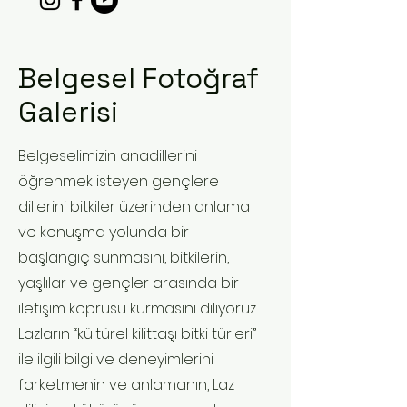
Belgesel Fotoğraf
"Lazca'yı Bitkilerden
Öğrenme Yolculuğu"
Galerisi
belgeselimizin post
prodüksüyonu
Belgeselimizin anadillerini
CultureCIVIC: Kültür
öğrenmek isteyen gençlere
Sanat Destek
dillerini bitkiler üzerinden anlama
Programı kapsamında
ve konuşma yolunda bir
Avrupa Birliği
tarafından
başlangıç sunmasını, bitkilerin,
desteklenmeye hak
yaşlılar ve gençler arasında bir
kazandı.🐿🌾🤗💚
iletişim köprüsü kurmasını diliyoruz.
Lazların “kültürel kilittaşı bitki türleri”
"Lazca'yı Bitkilerden
Öğrenme Yolculuğu"
ile ilgili bilgi ve deneyimlerini
belgeselimizin post
farketmenin ve anlamanın, Laz
prodüksüyonu CultureCIVIC: