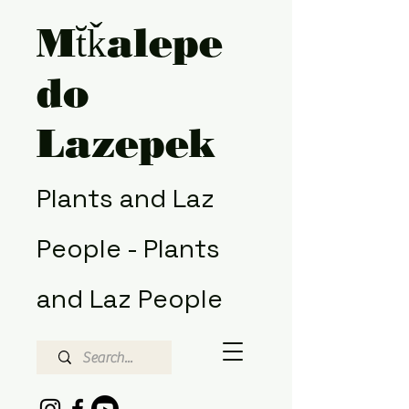
Mt̆ǩalepe
do
Lazepek
Plants and Laz
People - Plants
and Laz People