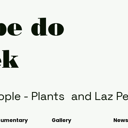
pe do
ek
ople - Plants
and Laz P
cumentary
Gallery
New