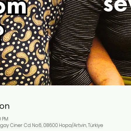
ion
0 PM
rgay Ciner Cd. No:6, 08600 Hopa/Artvin, Türkiye