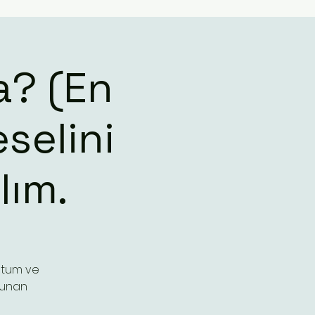
a? (En
selini
lım.
Batum ve
okunan