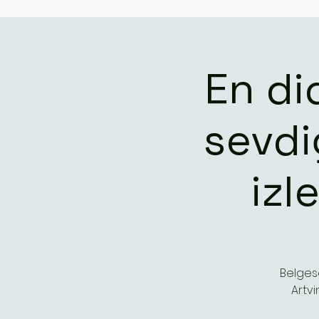
En di
sevdi
izl
Belgese
Artvi