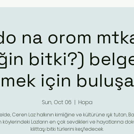
do na orom mtk
ğin bitki?) belge
emek için buluşa
Sun, Oct 06
  |  
Hopa
lde, Ceren Laz halkının kimliğine ve kültürüne ışık tutan, 
n köylerindeki Lazların en çok sevdikleri ve hayatlarına d
kilittaşı bitki türlerini keşfedecek.