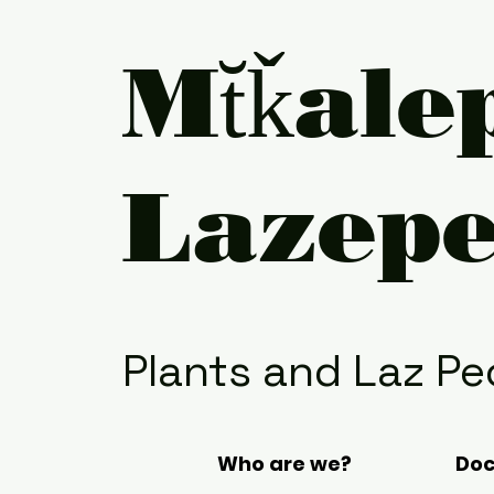
Mt̆ǩale
Lazep
Plants and Laz Pe
Who are we?
Do