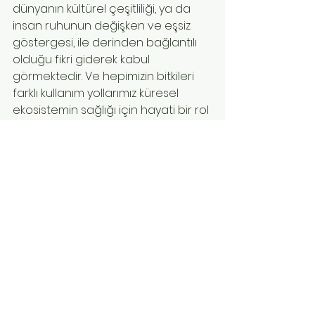
dünyanın kültürel çeşitliliği, ya da 
insan ruhunun değişken ve eşsiz 
göstergesi, ile derinden bağlantılı 
olduğu fikri giderek kabul 
görmektedir. Ve hepimizin bitkileri 
farklı kullanım yollarımız küresel 
ekosistemin sağlığı için hayati bir rol 
oynamaktadır.
O zaman, bitkileri yaşamınızda nasıl 
kullanıyorsunuz?
Onlar olmadan yaşamınız neye 
benzerdi?…
Kaynakça
:
http://www.kent.ac.uk/sac/studying/
programmes/pgt/MSc/msc_ethnob
otany.html
http://en.wikipedia.org/wiki/Ethnobot
any
http://www.integrativebotanical.co