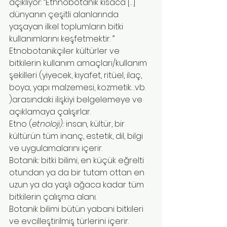
açıklıyor: “Ethnobotanik kısaca […] 
dünyanın çeşitli alanlarında 
yaşayan ilkel toplumların bitki 
kullanımlarını keşfetmektir. ”
Etnobotanikçiler kültürler ve 
bitkilerin kullanım amaçları/kullanım 
şekilleri (yiyecek, kıyafet, ritüel, ilaç, 
boya, yapı malzemesi, kozmetik…vb. 
)arasındaki ilişkiyi belgelemeye ve 
açıklamaya çalışırlar.
Etno (
etnoloji): 
insan
, 
kültür, bir 
kültürün tüm inanç, estetik, dil, bilgi 
ve uygulamalarını içerir.
Botanik
: 
bitki bilimi, en küçük eğrelti 
otundan ya da bir tutam ottan en 
uzun ya da yaşlı ağaca kadar tüm 
bitkilerin çalışma alanı.
Botanik bilimi bütün yabani bitkileri 
ve evcilleştirilmiş türlerini içerir. 