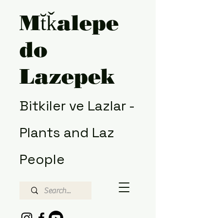
Mt̆ǩalepe
do
Lazepek
Bitkiler ve Lazlar -
Plants
and Laz
People